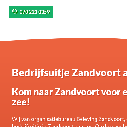
070 221 0359
Bedrijfsuitje Zandvoort 
Kom naar Zandvoort voor ee
zee!
Wij van organisatiebureau Beleving Zandvoort, 
bedrijfsuitje in Zandvoort aan zee. Op deze websi