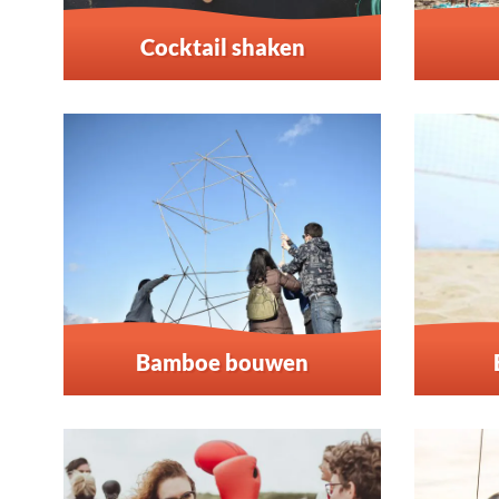
Cocktail shaken
Bamboe bouwen