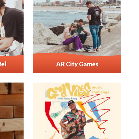
fel
AR City Games