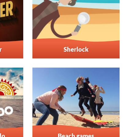
r
Sherlock
do
Beach games