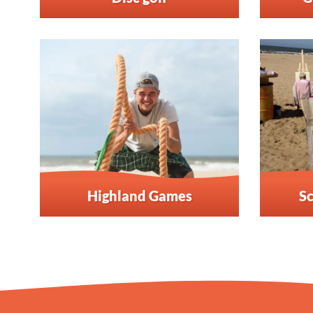
Highland Games
S