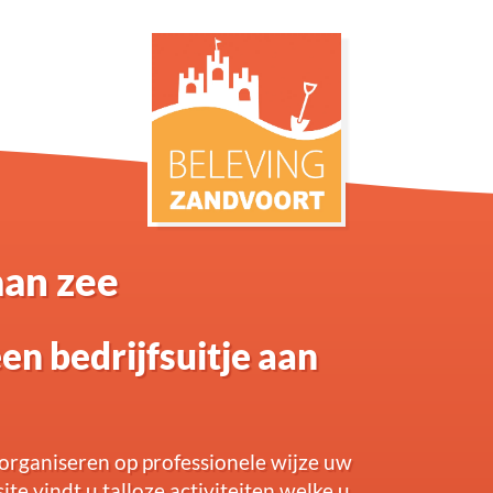
aan zee
n bedrijfsuitje aan
organiseren op professionele wijze uw
te vindt u talloze activiteiten welke u