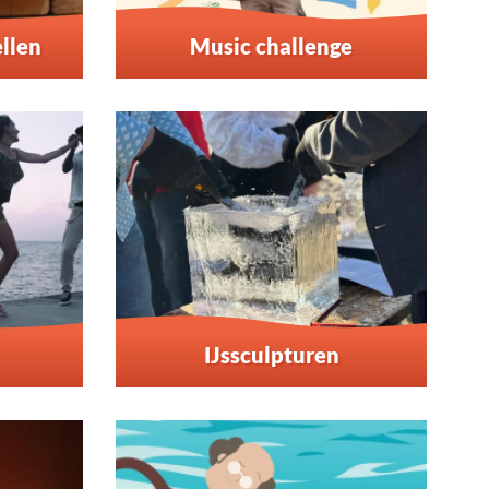
llen
Music challenge
IJssculpturen