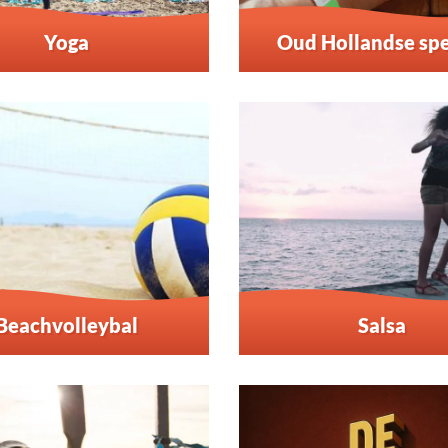
Yoga
Oud Hollandse spe
Beachvolleybal
Salsa