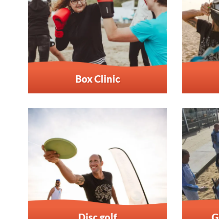
Box Clinic
Disc golf
G