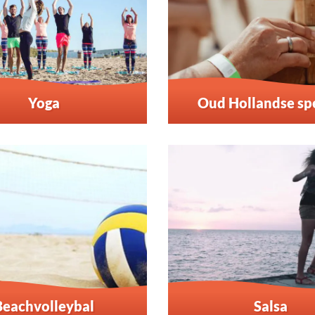
Yoga
Oud Hollandse sp
Beachvolleybal
Salsa