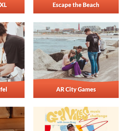
 XL
Escape the Beach
fel
AR City Games