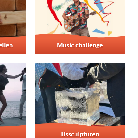
ellen
Music challenge
IJssculpturen