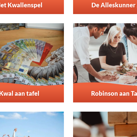
et Kwallenspel
De Alleskunner
Kwal aan tafel
Robinson aan Ta