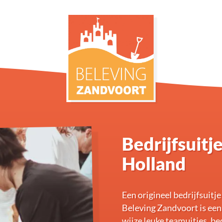
Bedrijfsuit
Holland
Een origineel bedrijfsuitj
Beleving Zandvoort is een
wijze leuke teamuitjes, be