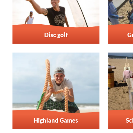
Disc golf
G
Highland Games
Sc