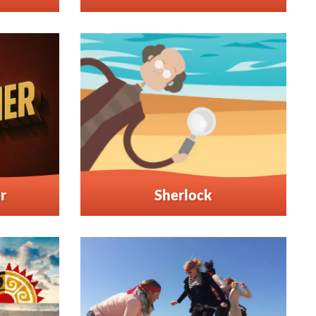
r
Sherlock