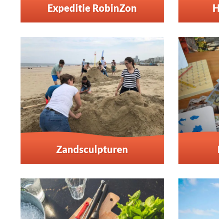
Expeditie RobinZon
H
Zandsculpturen