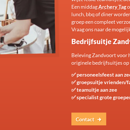
Een middag
Archery Tag
o
lunch, bbq of diner worden
groep een compleet verzo
Vraag ons naar de mogeli
Bedrijfsuitje Zan
Beleving Zandvoort voor h
originele bedrijfsuitjes o
✅ personeelsfeest aan ze
✅ groepsuitje vrienden/f
✅ teamuitje aan zee
✅ specialist grote groepe
Contact