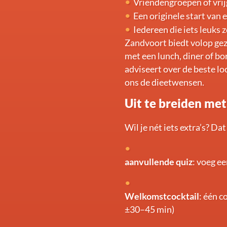
Vriendengroepen of vrij
Een originele start van 
Iedereen die iets leuks 
Zandvoort biedt volop ge
met een lunch, diner of bo
adviseert over de beste l
ons de dieetwensen.
Uit te breiden met
Wil je nét iets extra’s? Dat
aanvullende quiz
: voeg ee
Welkomstcocktail
: één c
±30–45 min)