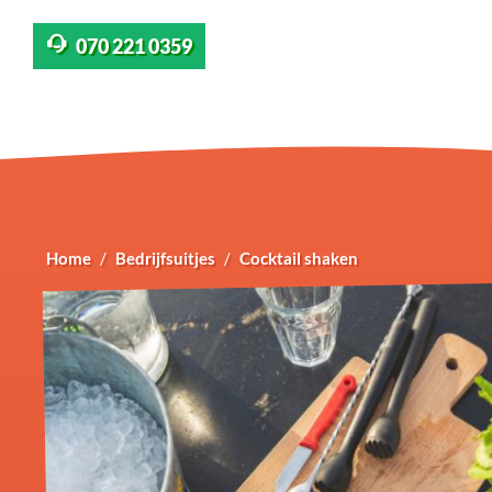
070 221 0359
Home
Bedrijfsuitjes
Cocktail shaken