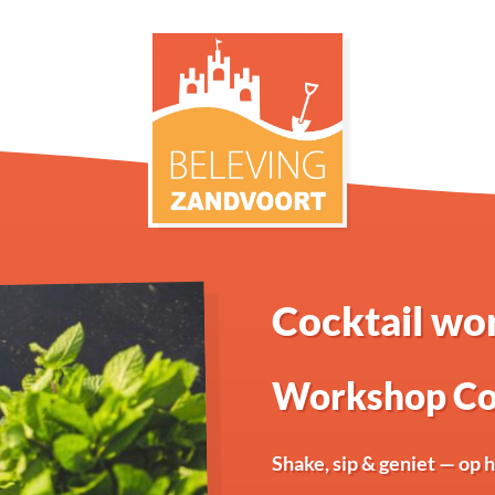
Cocktail wo
Workshop Coc
Shake, sip & geniet — op 