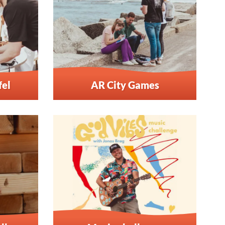
fel
AR City Games