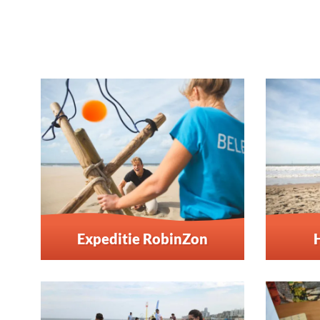
Expeditie RobinZon