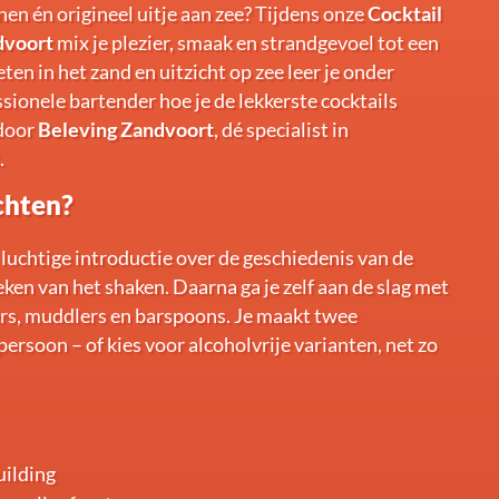
en én origineel uitje aan zee? Tijdens onze
Cocktail
dvoort
mix je plezier, smaak en strandgevoel tot een
ten in het zand en uitzicht op zee leer je onder
sionele bartender hoe je de lekkerste cocktails
 door
Beleving Zandvoort
, dé specialist in
.
chten?
luchtige introductie over de geschiedenis van de
eken van het shaken. Daarna ga je zelf aan de slag met
ers, muddlers en barspoons. Je maakt twee
persoon – of kies voor alcoholvrije varianten, net zo
uilding