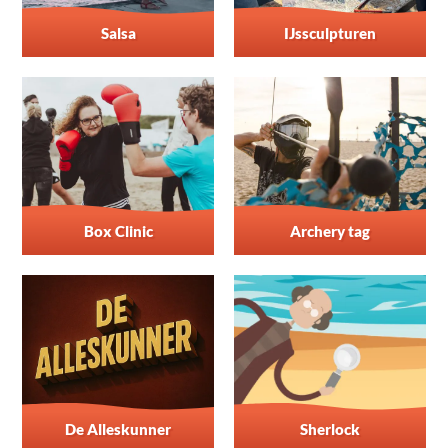
Salsa
IJssculpturen
Box Clinic
Archery tag
De Alleskunner
Sherlock