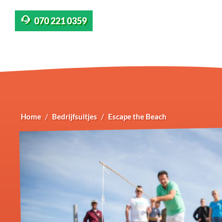
070 221 0359
Home
Bedrijfsuitjes
Escape the Beach