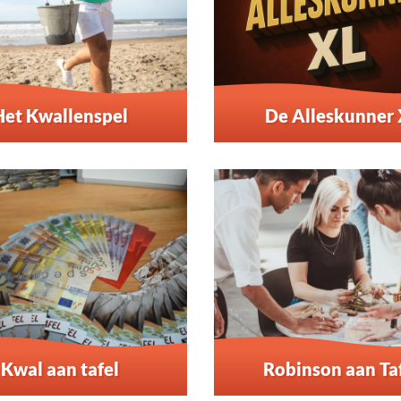
Het Kwallenspel
De Alleskunner 
Kwal aan tafel
Robinson aan Ta