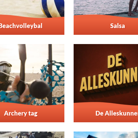
Beachvolleybal
Salsa
Archery tag
De Alleskunne