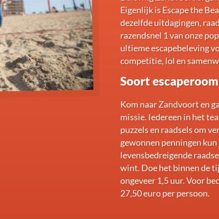
Eigenlijk is Escape the B
dezelfde uitdagingen, raa
razendsnel 1 van onze popu
ultieme escapebeleving vo
competitie, lol en samenw
Soort escaperoom
Kom naar Zandvoort en ga
missie. Iedereen in het te
puzzels en raadsels om ve
gewonnen penningen kun je
levensbedreigende raadsel 
wint. Doe het binnen de ti
ongeveer 1,5 uur. Voor bed
27,50 euro per persoon.