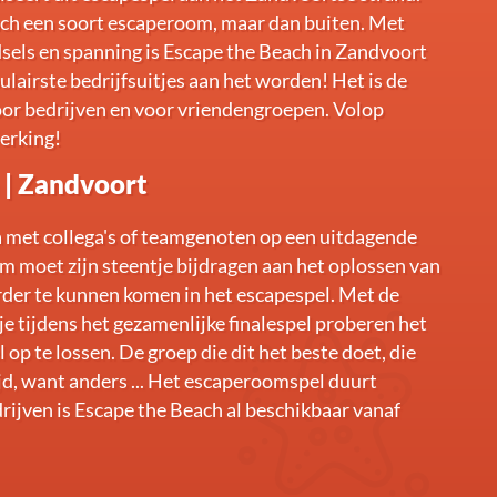
each een soort escaperoom, maar dan buiten. Met
dsels en spanning is Escape the Beach in Zandvoort
lairste bedrijfsuitjes aan het worden! Het is de
or bedrijven en voor vriendengroepen. Volop
erking!
 | Zandvoort
 met collega's of teamgenoten op een uitdagende
am moet zijn steentje bijdragen aan het oplossen van
rder te kunnen komen in het escapespel. Met de
 tijdens het gezamenlijke finalespel proberen het
op te lossen. De groep die dit het beste doet, die
jd, want anders ... Het escaperoomspel duurt
rijven is Escape the Beach al beschikbaar vanaf