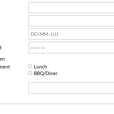
d
gen
ement
Lunch
BBQ/Diner