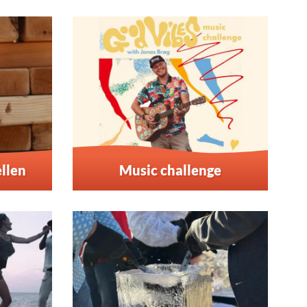
llen
Music challenge