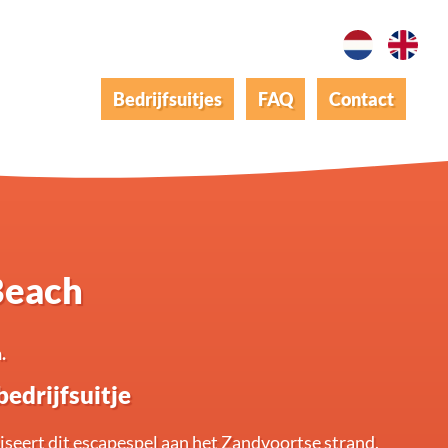
Bedrijfsuitjes
FAQ
Contact
Beach
.
edrijfsuitje
seert dit escapespel aan het Zandvoortse strand.