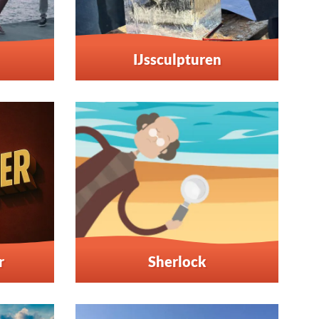
IJssculpturen
r
Sherlock