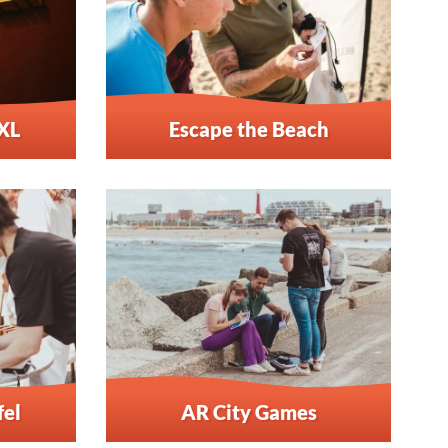
XL
Escape the Beach
fel
AR City Games