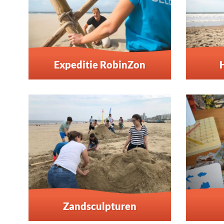
Expeditie RobinZon
Zandsculpturen