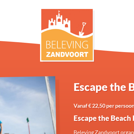
Escape the 
Vanaf € 22,50 per persoon
Escape the Beach b
Beleving Zandvoort organi